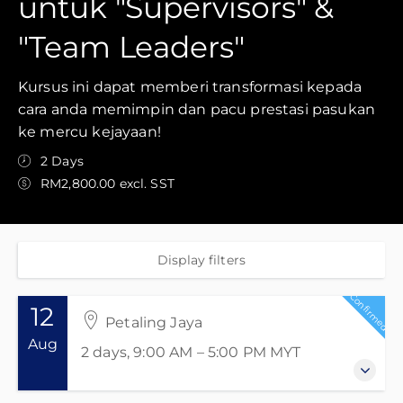
untuk "Supervisors" &
"Team Leaders"
Kursus ini dapat memberi transformasi kepada
cara anda memimpin dan pacu prestasi pasukan
ke mercu kejayaan!
2 Days
RM2,800.00 excl. SST
Display filters
Confirmed
12
Petaling Jaya
Aug
2 days, 9:00 AM – 5:00 PM
MYT